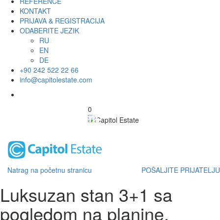
REFERENCE
KONTAKT
PRIJAVA & REGISTRACIJA
ODABERITE JEZIK
RU
EN
DE
+90 242 522 22 66
info@capitolestate.com
0
Natrag na početnu stranicu
POŠALJITE PRIJATELJU
Luksuzan stan 3+1 sa
pogledom na planine,