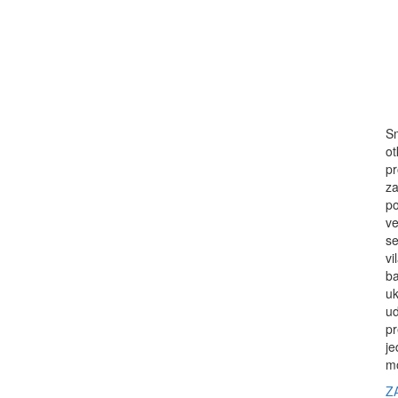
Sm
ot
pr
za
po
ve
se
vi
ba
uk
ud
pr
je
mo
Z