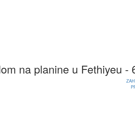
dom na planine u Fethiyeu -
ZAH
P