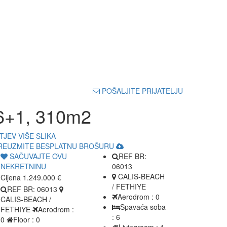
POŠALJITE PRIJATELJU
 6+1, 310m2
TJEV
VIŠE SLIKA
REUZMITE BESPLATNU BROŠURU
SAČUVAJTE OVU
REF BR:
NEKRETNINU
06013
CALIS-BEACH
Cijena
1.249.000 €
/ FETHIYE
REF BR: 06013
Aerodrom : 0
CALIS-BEACH /
Spavaća soba
FETHIYE
Aerodrom :
: 6
0
Floor : 0
Livingroom : 1