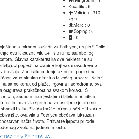
Kupatilo : 5
Veličina : 310
sqm
More : 0
Šoping : 0
: 0
ještena u mirnom susjedstvu Fethiyea, na plaži Calis,
krijte ovu luksuznu vilu 6+1 s 310m2 stambenog
ostora. Glavna karakteristika ove nekretnine su
divljujući pogledi na planine koji vas svakodnevno
zdravljaju. Zamislite buđenje uz miran pogled na
ličanstvene planine direktno iz vašeg prozora. Nalazi
 na samo korak od plaže, trgovina i aerodroma, ova
la osigurava praktičnost na svakom koraku. S
zenom, saunom, namještajem i bijelom tehnikom
ljučenim, ova vila spremna za useljenje je oličenje
obnosti i stila. Bilo da tražite mirno utočište ili stalno
ebivalište, ova vila u Fethiyeu obećava luksuzan i
dnostavan način života. Prihvatite ljepotu prirode i
dernog života na jednom mjestu.
ATRAŽITE VIŠE DETALJA