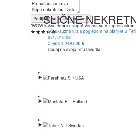
SLIČNE NEKRETN
'WOW kakva dobra usluga! Veoma sam impresioniran nj
Cijena 1.249.000
Dodaj na svoju listu favorita!