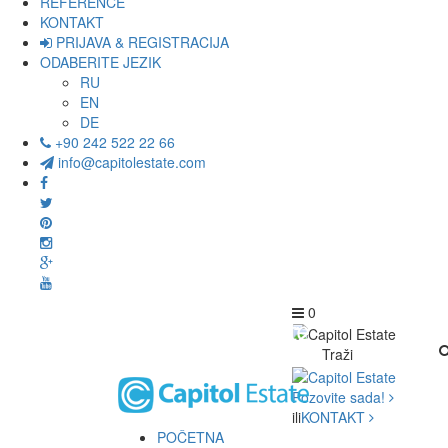
REFERENCE
KONTAKT
PRIJAVA & REGISTRACIJA
ODABERITE JEZIK
RU
EN
DE
+90 242 522 22 66
info@capitolestate.com
0
Traži
Pozovite sada!
ili
KONTAKT
POČETNA