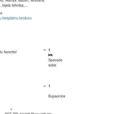
ku, Alanya. Bazen, teretana,
bijela tehnika,...
ya
u besplatnu brošuru
1
tu favorita!
Spavaće
sobe
1
Kupaonice