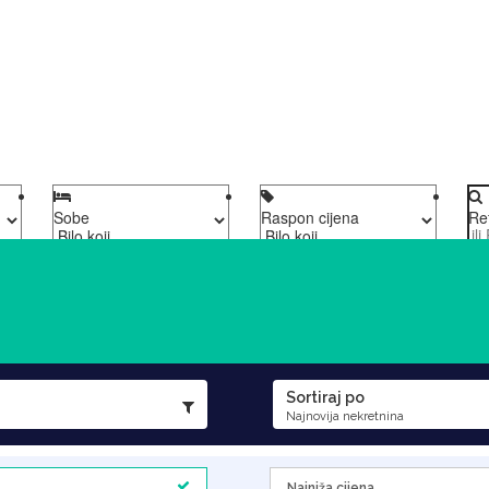
Sobe
Raspon cijena
Re
Sortiraj po
Najnovija nekretnina
Najniža cijena