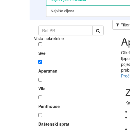
Najviše cijena
Filter
A
Vrsta nekretnine
Otkr
Sve
ljep
poje
preb
Apartman
Proči
Vila
Z
Ka
Penthouse
Baštenski sprat