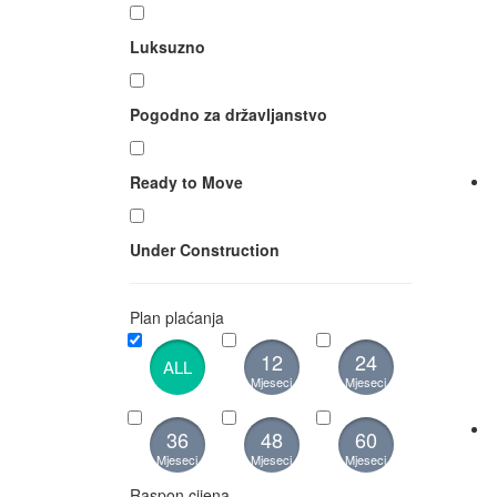
Luksuzno
Pogodno za državljanstvo
Ready to Move
Under Construction
Plan plaćanja
12
24
ALL
Mjeseci
Mjeseci
36
48
60
Mjeseci
Mjeseci
Mjeseci
Raspon cijena