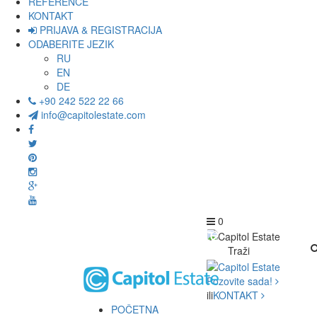
REFERENCE
KONTAKT
PRIJAVA & REGISTRACIJA
ODABERITE JEZIK
RU
EN
DE
+90 242 522 22 66
info@capitolestate.com
0
Traži
Pozovite sada!
ili
KONTAKT
POČETNA