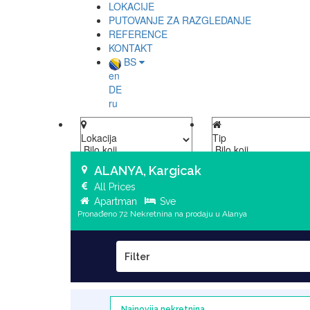
LOKACIJE
PUTOVANJE ZA RAZGLEDANJE
REFERENCE
KONTAKT
BS
en
DE
ru
Lokacija
Tip
ALANYA, Kargicak
All Prices
Apartman
Sve
Pronađeno 72 Nekretnina na prodaju u Alanya
Filter
Najnovija nekretnina