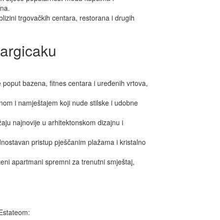
ina.
izini trgovačkih centara, restorana i drugih
Kargicaku
poput bazena, fitnes centara i uređenih vrtova,
nom i namještajem koji nude stilske i udobne
aju najnovije u arhitektonskom dizajnu i
dnostavan pristup pješčanim plažama i kristalno
eni apartmani spremni za trenutni smještaj,
 Estateom: