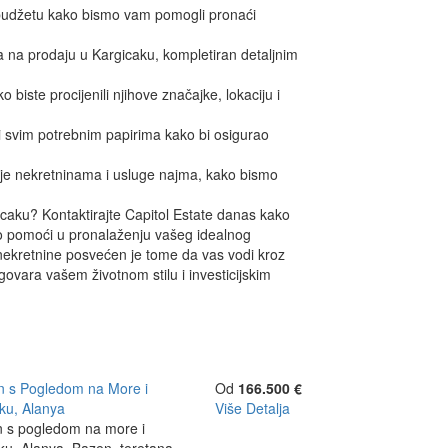
 budžetu kako bismo vam pomogli pronaći
na prodaju u Kargicaku, kompletiran detaljnim
iste procijenili njihove značajke, lokaciju i
svim potrebnim papirima kako bi osigurao
nje nekretninama i usluge najma, kako bismo
icaku? Kontaktirajte Capitol Estate danas kako
o pomoći u pronalaženju vašeg idealnog
nekretnine posvećen je tome da vas vodi kroz
ovara vašem životnom stilu i investicijskim
n s Pogledom na More i
Od
166.500 €
ku, Alanya
Više Detalja
n s pogledom na more i