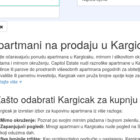
partmani na prodaju u Kargi
ijte očaravajuću ponudu apartmana u Kargicaku, mirnom i slikovitom 
otama i mirnom okruženju. Capitol Estate nudi raznolike apartmane u Ka
dince ili parove do prostranih višesobnih apartmana pogodnih za obitelji
ivalište ili pametnu investiciju, Kargicak vam pruža brojne opcije koje z
tajte više
ašto odabrati Kargicak za kupnj
rgicak je izvrstan izbor za kupovinu apartmana iz više razloga:
Mirno okruženje:
Poznat po svojim mirnim plažama i bujnom zelenilu, K
Zapanjujući pogledi:
Mnogi apartmani u Kargicaku nude pogled na S
koji oduzima dah.
Sve brojnije tržište:
Kao rezidencijalno područje u nastajanju. Kargic