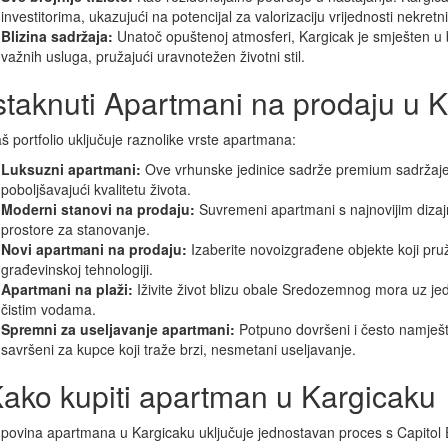
investitorima, ukazujući na potencijal za valorizaciju vrijednosti nekretn
Blizina sadržaja:
Unatoč opuštenoj atmosferi, Kargicak je smješten u bl
važnih usluga, pružajući uravnotežen životni stil.
staknuti Apartmani na prodaju u 
š portfolio uključuje raznolike vrste apartmana:
Luksuzni apartmani:
Ove vrhunske jedinice sadrže premium sadržaje 
poboljšavajući kvalitetu života.
Moderni stanovi na prodaju:
Suvremeni apartmani s najnovijim dizaj
prostore za stanovanje.
Novi apartmani na prodaju:
Izaberite novoizgrađene objekte koji pruž
građevinskoj tehnologiji.
Apartmani na plaži:
Iživite život blizu obale Sredozemnog mora uz je
čistim vodama.
Spremni za useljavanje apartmani:
Potpuno dovršeni i često namješt
savršeni za kupce koji traže brzi, nesmetani useljavanje.
ako kupiti apartman u Kargicaku
povina apartmana u Kargicaku uključuje jednostavan proces s Capitol