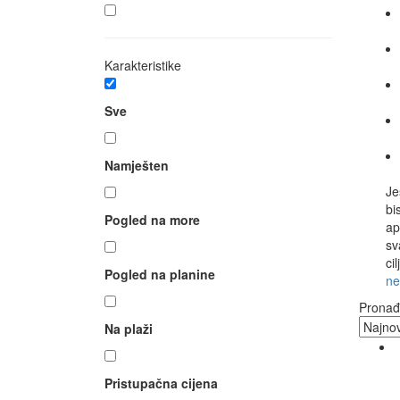
Karakteristike
Sve
Namješten
Je
bi
Pogled na more
ap
sv
ci
Pogled na planine
ne
Pronađ
Na plaži
Pristupačna cijena