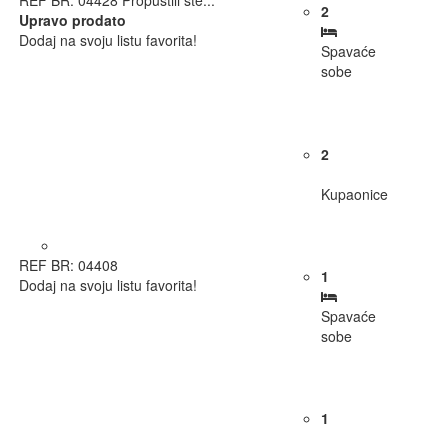
REF BR: 04428
Propustili ste...
2
Upravo prodato
Dodaj na svoju listu favorita!
Spavaće
sobe
2
Kupaonice
REF BR: 04408
1
Dodaj na svoju listu favorita!
Spavaće
sobe
1