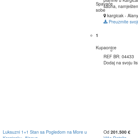
planine u Kargica
Spavaće
sauna, namješten, 
sobe
kargicak - Alan
Preuzmite svoj
1
Kupaonice
REF BR: 04433
Dodaj na svoju lis
Luksuzni 1+1 Stan sa Pogledom na More u
Od
201.500 €