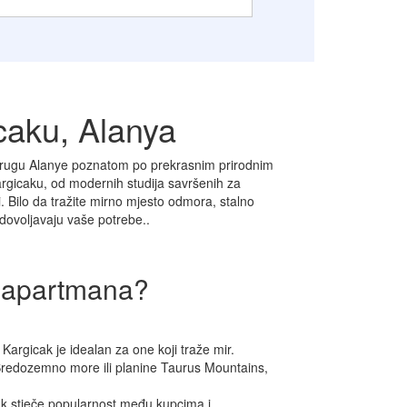
caku, Alanya
okrugu Alanye poznatom po prekrasnim prirodnim
rgicaku, od modernih studija savršenih za
. Bilo da tražite mirno mjesto odmora, stalno
adovoljavaju vaše potrebe.
.
u apartmana?
argicak je idealan za one koji traže mir.
redozemno more ili planine Taurus Mountains,
ak stječe popularnost među kupcima i