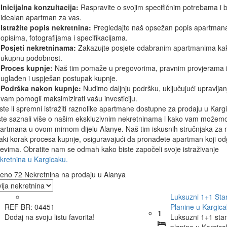
Inicijalna konzultacija:
Raspravite o svojim specifičnim potrebama i
idealan apartman za vas.
Istražite popis nekretnina:
Pregledajte naš opsežan popis apartmana 
opisima, fotografijama i specifikacijama.
Posjeti nekretninama:
Zakazujte posjete odabranim apartmanima kako b
ukupnu podobnost.
Proces kupnje:
Naš tim pomaže u pregovorima, pravnim provjerama i 
uglađen i uspješan postupak kupnje.
Podrška nakon kupnje:
Nudimo daljnju podršku, uključujući upravlja
vam pomogli maksimizirati vašu investiciju.
ste li spremni istražiti raznolike apartmane dostupne za prodaju u Karg
ste saznali više o našim ekskluzivnim nekretninama i kako vam možem
artmana u ovom mirnom dijelu Alanye. Naš tim iskusnih stručnjaka za 
aki korak procesa kupnje, osiguravajući da pronađete apartman koji odg
ljevima. Obratite nam se odmah kako biste započeli svoje istraživanje
kretnina u Kargicaku.
eno 72 Nekretnina na prodaju u Alanya
Luksuzni 1+1 Sta
REF BR: 04451
Planine u Kargica
1
Dodaj na svoju listu favorita!
Luksuzni 1+1 sta