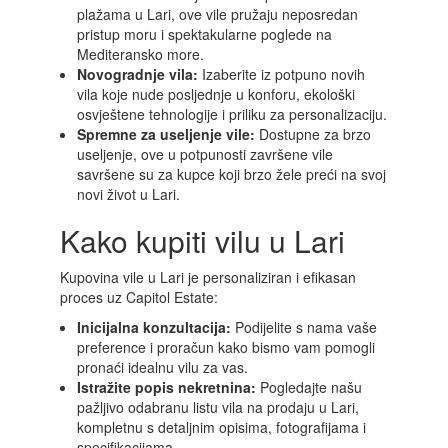
plažama u Lari, ove vile pružaju neposredan
pristup moru i spektakularne poglede na
Mediteransko more.
Novogradnje vila:
Izaberite iz potpuno novih
vila koje nude posljednje u konforu, ekološki
osvještene tehnologije i priliku za personalizaciju.
Spremne za useljenje vile:
Dostupne za brzo
useljenje, ove u potpunosti završene vile
savršene su za kupce koji brzo žele preći na svoj
novi život u Lari.
Kako kupiti vilu u Lari
Kupovina vile u Lari je personaliziran i efikasan
proces uz Capitol Estate:
Inicijalna konzultacija:
Podijelite s nama vaše
preference i proračun kako bismo vam pomogli
pronaći idealnu vilu za vas.
Istražite popis nekretnina:
Pogledajte našu
pažljivo odabranu listu vila na prodaju u Lari,
kompletnu s detaljnim opisima, fotografijama i
specifikacijama.