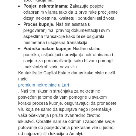
Posjeti nekretninama:
Zakazujte posjete
odabranim vilama tako da iz prve ruke procijenite
dizajn nekretnina, kvalitetu i ponuđeni stil života.
Proces kupnje:
Naš tim asistara u
pregovaranjima, pravnoj dokumentaciji i svim
aspektima transakcije kako bi se osigurala
nesmetana i uspješna transakcija.
Podrška nakon kupnje:
Nudimo stalnu
podršku, uključujući upravljanje nekretninama i
savjete za personalizaciju kako bi vam pomogli
maksimizirati vašu novu vilu.
Kontaktirajte Capitol Estate danas kako biste otkrili
naše
premium nekretnine u Lari
. Naš tim iskusnih stručnjaka za nekretnine
posvećen je tome da vam pomogne u svakom
koraku procesa kupnje, osiguravajući da pronađete
vilu koja ne samo da ispunjava nego i premašuje
vaša očekivanja i pruža izvanredno životno
iskustvo. Obratite nam se odmah i započnite svoje
putovanje do posjedovanja prekrasne vile u jednoj
od najpoželjnijih lokacija u Antalyi.