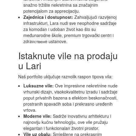
snažno tržište nekretnina sa značajnim
potencijalom za apprecijaciju.
Zajednica i dostupnost:
Zahvaljujući razvijenoj
infrastrukturi, Lara nudi sve neophodne sadržaje
za komodan i udoban život kao što su
međunarodne škole, premium trgovački centri i
zdravственe ustanove.
Istaknute vile na prodaju
u Lari
Naš portfolio uključuje raznolik raspon tipova vila:
Luksuzne vile:
Ove impresivne nekretnine nude
vrhunski dizajn, visokokvalitetnu izradu i sadržaje
poput privatnih bazena s efektom beskonačnosti,
prostranih spavaćih soba i prekrasno uređenih
vrtova.
Moderne vile:
Sadrže inovativnu arhitekturu i
najnoviju kućnu tehnologiju, ove vile pružaju
elegantan i funkcionalan životni prostor.
Vile uz obalu:
Smještene na prekrasnim