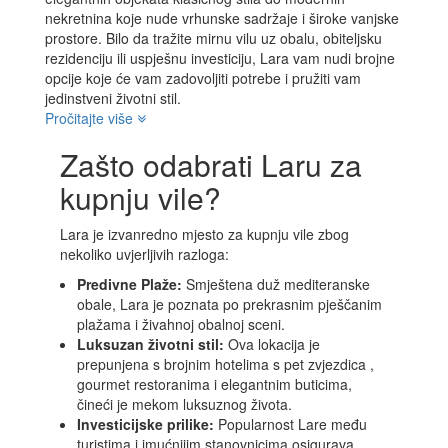
nekretnina koje nude vrhunske sadržaje i široke vanjske
prostore. Bilo da tražite mirnu vilu uz obalu, obiteljsku
rezidenciju ili uspješnu investiciju, Lara vam nudi brojne
opcije koje će vam zadovoljiti potrebe i pružiti vam
jedinstveni životni stil.
Pročitajte više
Zašto odabrati Laru za
kupnju vile?
Lara je izvanredno mjesto za kupnju vile zbog
nekoliko uvjerljivih razloga:
Predivne Plaže:
Smještena duž mediteranske
obale, Lara je poznata po prekrasnim pješčanim
plažama i živahnoj obalnoj sceni.
Luksuzan životni stil:
Ova lokacija je
prepunjena s brojnim hotelima s pet zvjezdica ,
gourmet restoranima i elegantnim buticima,
čineći je mekom luksuznog života.
Investicijske prilike:
Popularnost Lare među
turistima i imućnijim stanovnicima osigurava