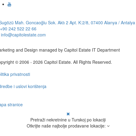
ugözü Mah. Goncaoğlu Sok. Aktı 2 Apt. K:2/8, 07400 Alanya / Antalya
+90 242 522 22 66
info@capitolestate.com
rketing and Design managed by Capitol Estate IT Department
pyright © 2006 - 2026 Capitol Estate. All Rights Reserved.
litika privatnosti
redbe i uslovi korištenja
pa stranice
Pretraži nekretnine u Turskoj po lokaciji
Otkrijte naše najbolje prodavane lokacije: