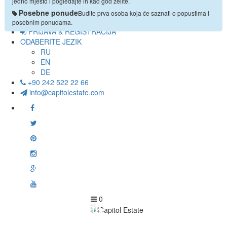
FAQ
jedno mjesto i pogledajte ih kad god želite.
REFERENCE
Posebne ponude
Budite prva osoba koja će saznati o popustima i
KONTAKT
posebnim ponudama.
PRIJAVA & REGISTRACIJA
ODABERITE JEZIK
RU
EN
DE
+90 242 522 22 66
info@capitolestate.com
0