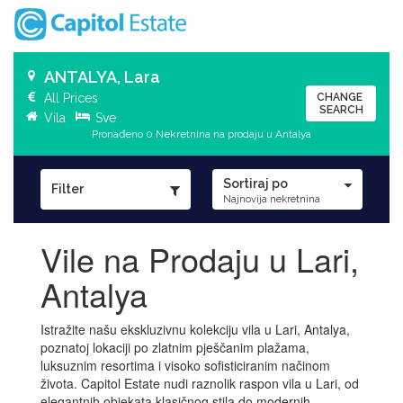
ANTALYA, Lara
All Prices
CHANGE
SEARCH
Vila
Sve
Pronađeno 0 Nekretnina na prodaju u Antalya
Sortiraj po
Filter
Najnovija nekretnina
Vile na Prodaju u Lari,
Antalya
Istražite našu ekskluzivnu kolekciju vila u Lari, Antalya,
poznatoj lokaciji po zlatnim pješčanim plažama,
luksuznim resortima i visoko sofisticiranim načinom
života. Capitol Estate nudi raznolik raspon vila u Lari, od
elegantnih objekata klasičnog stila do modernih