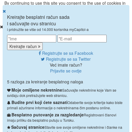
By continuing to use this site you consent to the use of cookies in
accordance with our
cookie policy
Kreirajte besplatni račun sada
.
i sačuvajte ovu stranicu
i pridružite se više od 14.000 korisnika myCapitol-a
POČETNA
LOKACIJE
Alanya
Kreirajte račun
Istanbul
Registrujte se sa Facebook
Antalya
Registrujte se sa Twitter
Bodrum
Već imate račun?
Fethiye
Prijavite se ovdje
Kas
Kalkan
5 razloga za kreiranje besplatnog naloga
Side
Moje omiljene nekretnine
Sačuvajte nekretnine koje Vam se
Belek
sviđaju dok pretražujete web stranicu.
Mersin
Budite prvi koji ćete saznati
Odaberite svoje kriterije kako biste
USLUGE
primali ažurirane informacije o nekretninama čim postanu online.
PRODAJ MOJU NEKRETNINU
Besplatno putovanje za razgledanje
IZNAJMI MOJU NEKRETNINU
Registrovani članovi
imaju priliku da besplatno putuju u Tursku.
PUTOVANJE ZA RAZGLEDANJE
O NAMA
Sačuvaj stranice
Stavite sve svoje omiljene nekretnine i članke na