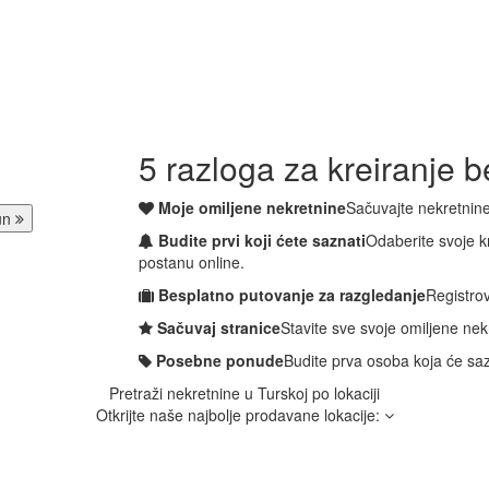
5 razloga za kreiranje 
Moje omiljene nekretnine
Sačuvajte nekretnine
čun
Budite prvi koji ćete saznati
Odaberite svoje kr
postanu online.
Besplatno putovanje za razgledanje
Registrov
Sačuvaj stranice
Stavite sve svoje omiljene nekr
Posebne ponude
Budite prva osoba koja će s
Pretraži nekretnine u Turskoj po lokaciji
Otkrijte naše najbolje prodavane lokacije: