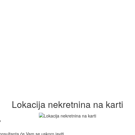
Lokacija nekretnina na karti
?
onsultanta će Vam se uskoro javiti