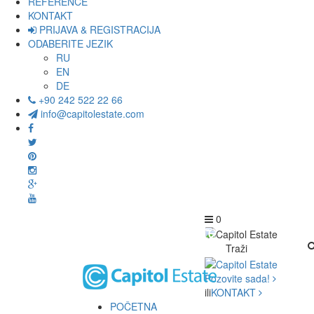
REFERENCE
KONTAKT
PRIJAVA & REGISTRACIJA
ODABERITE JEZIK
RU
EN
DE
+90 242 522 22 66
info@capitolestate.com
0
Traži
Pozovite sada!
ili
KONTAKT
POČETNA