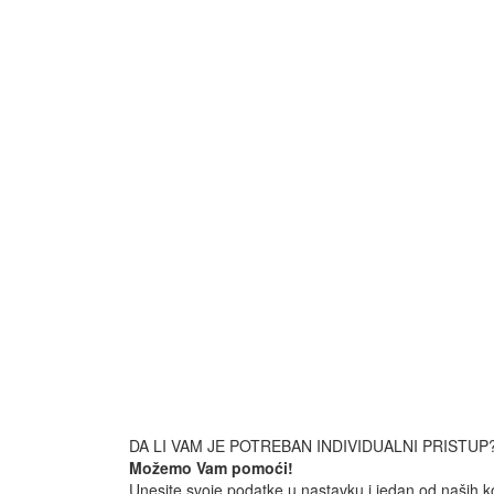
DA LI VAM JE POTREBAN INDIVIDUALNI PRISTUP
Možemo Vam pomoći!
Unesite svoje podatke u nastavku i jedan od naših k