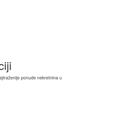
iji
ajtraženije ponude nekretnina u