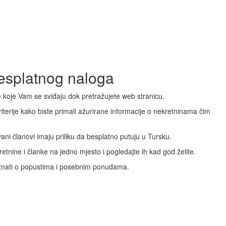
besplatnog naloga
 koje Vam se sviđaju dok pretražujete web stranicu.
iterije kako biste primali ažurirane informacije o nekretninama čim
ani članovi imaju priliku da besplatno putuju u Tursku.
etnine i članke na jedno mjesto i pogledajte ih kad god želite.
aznati o popustima i posebnim ponudama.