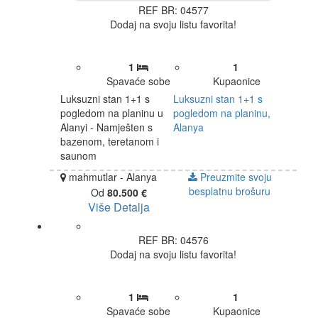
REF BR: 04577
Dodaj na svoju listu favorita!
1
1
Spavaće sobe
Kupaonice
Luksuzni stan 1+1 s
Luksuzni stan 1+1 s
pogledom na planinu u
pogledom na planinu,
Alanyi - Namješten s
Alanya
bazenom, teretanom i
saunom
mahmutlar - Alanya
Preuzmite svoju
besplatnu brošuru
Od
80.500 €
Više Detalja
REF BR: 04576
Dodaj na svoju listu favorita!
1
1
Spavaće sobe
Kupaonice