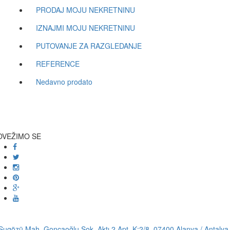
PRODAJ MOJU NEKRETNINU
IZNAJMI MOJU NEKRETNINU
PUTOVANJE ZA RAZGLEDANJE
REFERENCE
Nedavno prodato
OVEŽIMO SE
ugözü Mah. Goncaoğlu Sok. Aktı 2 Apt. K:2/8, 07400 Alanya / Antalya