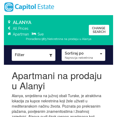
ALANYA
All Prices
CHANGE
SEARCH
Apartman
Sve
Pronađeno 985 Nekretnina na prodaju u Alanya
Sortiraj po
Filter
Najnovija nekretnina
Apartmani na prodaju
u Alanyi
Alanya, smještena na južnoj obali Turske, je atraktivna
lokacija za kupce nekretnina koji žele uživati u
mediteranskom načinu života. Poznata po prekrasnim
plažama, povijesnim znamenitostima i živahnoj
zajednici, Alanya nudi širok raspon apartmana koji