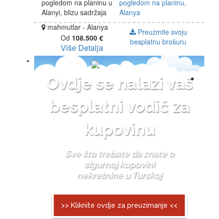
pogledom na planinu u
pogledom na planinu,
Alanyi, blizu sadržaja
Alanya
mahmutlar - Alanya
Preuzmite svoju
Od
108.500 €
besplatnu brošuru
Više Detalja
Ovdje se nalazi vaš
besplatni vodič za
kupovinu
Sve što trebate da znate o
sigurnoj kupovini
nekretnine u Turskoj
>> Kliknite ovdje za preuzimanje <<