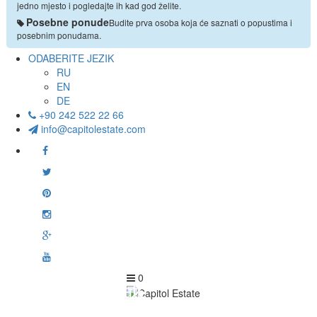
FAQ
jedno mjesto i pogledajte ih kad god želite.
REFERENCE
Posebne ponude
Budite prva osoba koja će saznati o popustima i
KONTAKT
posebnim ponudama.
PRIJAVA & REGISTRACIJA
ODABERITE JEZIK
RU
EN
DE
+90 242 522 22 66
info@capitolestate.com
0