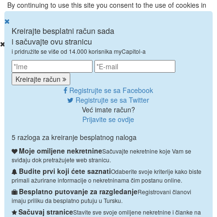
By continuing to use this site you consent to the use of cookies in
accordance with our
cookie policy
Kreirajte besplatni račun sada
.
i sačuvajte ovu stranicu
i pridružite se više od 14.000 korisnika myCapitol-a
POČETNA
LOKACIJE
Alanya
Kreirajte račun
Istanbul
Registrujte se sa Facebook
Antalya
Registrujte se sa Twitter
Bodrum
Već imate račun?
Fethiye
Prijavite se ovdje
Kas
Kalkan
5 razloga za kreiranje besplatnog naloga
Side
Belek
Moje omiljene nekretnine
Sačuvajte nekretnine koje Vam se
Mersin
sviđaju dok pretražujete web stranicu.
USLUGE
Budite prvi koji ćete saznati
Odaberite svoje kriterije kako biste
PRODAJ MOJU NEKRETNINU
primali ažurirane informacije o nekretninama čim postanu online.
IZNAJMI MOJU NEKRETNINU
Besplatno putovanje za razgledanje
Registrovani članovi
PUTOVANJE ZA RAZGLEDANJE
imaju priliku da besplatno putuju u Tursku.
O NAMA
Sačuvaj stranice
Stavite sve svoje omiljene nekretnine i članke na