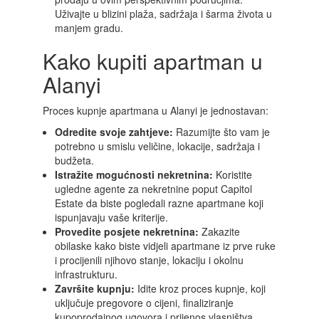
Uživajte u blizini plaža, sadržaja i šarma života u
manjem gradu.
Kako kupiti apartman u
Alanyi
Proces kupnje apartmana u Alanyi je jednostavan:
Odredite svoje zahtjeve:
Razumijte što vam je
potrebno u smislu veličine, lokacije, sadržaja i
budžeta.
Istražite mogućnosti nekretnina:
Koristite
ugledne agente za nekretnine poput Capitol
Estate da biste pogledali razne apartmane koji
ispunjavaju vaše kriterije.
Provedite posjete nekretnina:
Zakazite
obilaske kako biste vidjeli apartmane iz prve ruke
i procijenili njihovo stanje, lokaciju i okolnu
infrastrukturu.
Završite kupnju:
Idite kroz proces kupnje, koji
uključuje pregovore o cijeni, finaliziranje
kupoprodajnog ugovora i prijenos vlasništva.