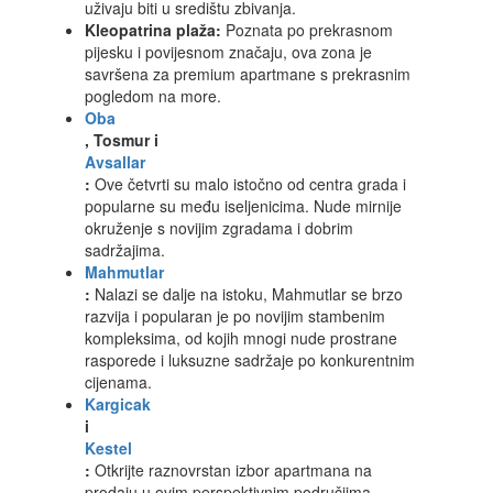
uživaju biti u središtu zbivanja.
Kleopatrina plaža:
Poznata po prekrasnom
pijesku i povijesnom značaju, ova zona je
savršena za premium apartmane s prekrasnim
pogledom na more.
Oba
, Tosmur i
Avsallar
:
Ove četvrti su malo istočno od centra grada i
popularne su među iseljenicima. Nude mirnije
okruženje s novijim zgradama i dobrim
sadržajima.
Mahmutlar
:
Nalazi se dalje na istoku, Mahmutlar se brzo
razvija i popularan je po novijim stambenim
kompleksima, od kojih mnogi nude prostrane
rasporede i luksuzne sadržaje po konkurentnim
cijenama.
Kargicak
i
Kestel
:
Otkrijte raznovrstan izbor apartmana na
prodaju u ovim perspektivnim područjima.