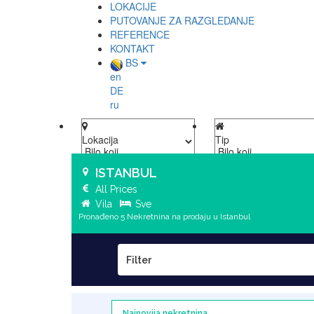
LOKACIJE
PUTOVANJE ZA RAZGLEDANJE
REFERENCE
KONTAKT
BS
en
DE
ru
Lokacija
Tip
ISTANBUL
All Prices
Vila
Sve
Pronađeno 5 Nekretnina na prodaju u Istanbul
Filter
Najnovija nekretnina