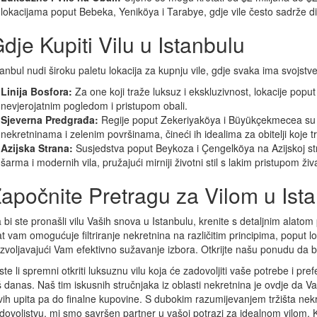
lokacijama poput Bebeka, Yeniköya i Tarabye, gdje vile često sadrže dir
dje Kupiti Vilu u Istanbulu
tanbul nudi široku paletu lokacija za kupnju vile, gdje svaka ima svojstve
Linija Bosfora:
Za one koji traže luksuz i ekskluzivnost, lokacije popu
nevjerojatnim pogledom i pristupom obali.
Sjeverna Predgrađa:
Regije poput Zekeriyaköya i Büyükçekmecea su 
nekretninama i zelenim površinama, čineći ih idealima za obitelji koje 
Azijska Strana:
Susjedstva poput Beykoza i Çengelköya na Azijskoj str
šarma i modernih vila, pružajući mirniji životni stil s lakim pristupom 
apočnite Pretragu za Vilom u Ist
 bi ste pronašli vilu Vaših snova u Istanbulu, krenite s detaljnim alatom 
at vam omogućuje filtriranje nekretnina na različitim principima, poput loka
zvoljavajući Vam efektivno sužavanje izbora. Otkrijte našu ponudu da bis
ste li spremni otkriti luksuznu vilu koja će zadovoljiti vaše potrebe i pre
š danas. Naš tim iskusnih stručnjaka iz oblasti nekretnina je ovdje da
vih upita pa do finalne kupovine. S dubokim razumijevanjem tržišta ne
dovoljstvu, mi smo savršen partner u vašoj potrazi za idealnom vilom. 