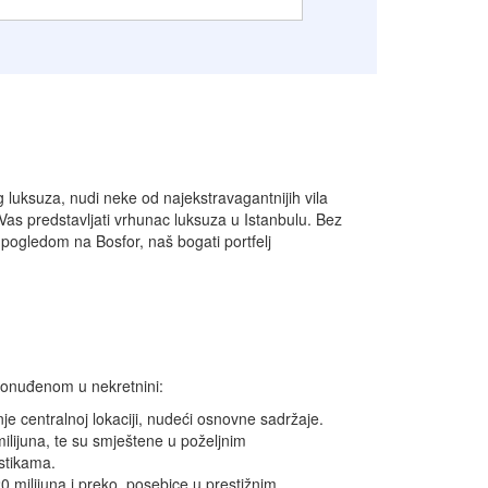
 luksuza, nudi neke od najekstravagantnijih vila
Vas predstavljati vrhunac luksuza u Istanbulu. Bez
 s pogledom na Bosfor, naš bogati portfelj
u ponuđenom u nekretnini:
e centralnoj lokaciji, nudeći osnovne sadržaje.
lijuna, te su smještene u poželjnim
stikama.
0 milijuna i preko, posebice u prestižnim