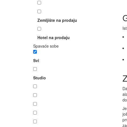
G
Zemljište na prodaju
Is
Hotel na prodaju
Spavaće sobe
Z
Da
al
do
Je
jo
pr
za