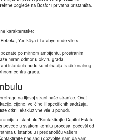
ektne poglede na Bosfor i privatna pristaništa.
ne karakteristike:
t Bebeka, Yeniköya i Tarabye nude vile s
poznate po mirnom ambijentu, prostranim
traže miran odmor u okviru grada.
ani Istanbula nude kombinaciju tradicionalnog
živahnom centru grada.
anbulu
pretrage na lijevoj strani naše stranice. Ovaj
cije, cijene, veličine ili specificnih sadržaja,
te otkrili ekskluzivne vile u ponudi.
ferencije u Istanbulu?Kontaktirajte Capitol Estate
 Vas povede u svakom koraku procesa, poćevši od
kretnina u Istanbulu i predanošću vašem
Kontaktirajte nas sad i dozvolite nam da vam