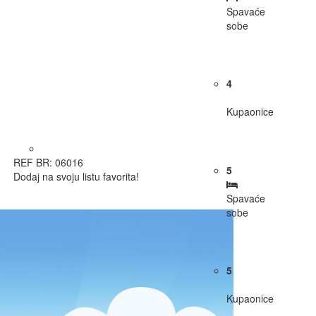
Spavaće
sobe
4
Kupaonice
REF BR: 06016
5
Dodaj na svoju listu favorita!
Spavaće
sobe
5
Kupaonice