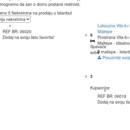
mognemo da san o domu postane realnost.
eno 5 Nekretnina na prodaju u Istanbul
Luksuzna Vila 6+
REF BR: 06020
Maltepe
6
Dodaj na svoju listu favorita!
Prostrana Vila 6
Maltepe - Idealno
Spavaće
maltepe - Istan
sobe
Preuzmite svoj
3
Kupaonice
REF BR: 06019
Dodaj na svoju lis