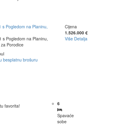
1 s Pogledom na Planinu,
Cijena
1.526.000 €
+1 s Pogledom na Planinu,
Više Detalja
 za Porodice
bul
u besplatnu brošuru
6
tu favorita!
Spavaće
sobe