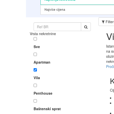
Najviše cijena
Filter
V
Vrsta nekretnine
Ista
Sve
na s
obzir
nekr
Apartman
Proči
Vila
K
Ci
Penthouse
Baštenski sprat