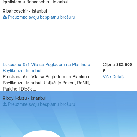
igralištem u Bahcesehiru, Istanbul
bahcesehir - Istanbul
Preuzmite svoju besplatnu brošuru
Luksuzna 6+1 Vila sa Pogledom na Planinu u
Cijena
882.500
Beylikduzu, Istanbul
€
Prostrana 6+1 Vila sa Pogledom na Planinu u
Više Detalja
Beylikduzu, Istanbul. Uključuje Bazen, Roštilj,
Parking i Dječje...
beylikduzu - Istanbul
Preuzmite svoju besplatnu brošuru