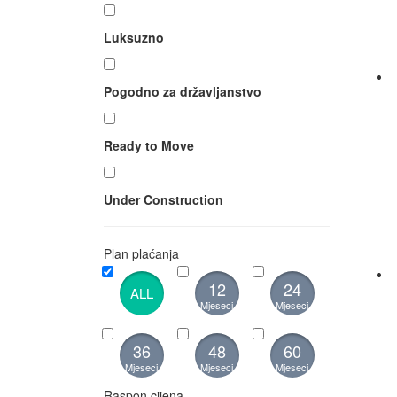
Luksuzno
Pogodno za državljanstvo
Ready to Move
Under Construction
Plan plaćanja
12
24
ALL
Mjeseci
Mjeseci
36
48
60
Mjeseci
Mjeseci
Mjeseci
Raspon cijena