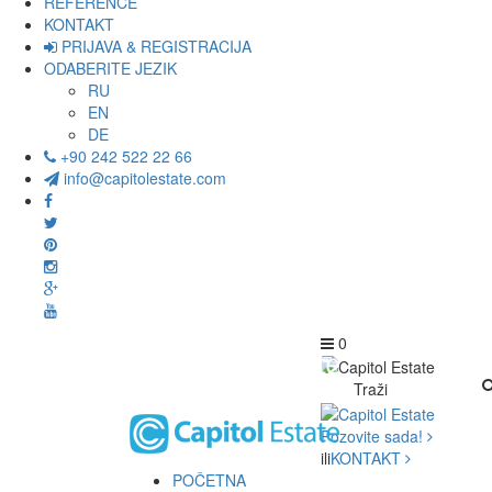
REFERENCE
KONTAKT
PRIJAVA & REGISTRACIJA
ODABERITE JEZIK
RU
EN
DE
+90 242 522 22 66
info@capitolestate.com
0
Traži
Pozovite sada!
ili
KONTAKT
POČETNA