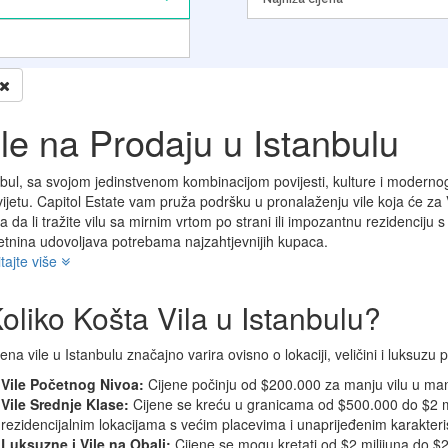
ile na Prodaju u Istanbulu
nbul, sa svojom jedinstvenom kombinacijom povijesti, kulture i modernog
vijetu. Capitol Estate vam pruža podršku u pronalaženju vile koja će za 
a da li tražite vilu sa mirnim vrtom po strani ili impozantnu rezidenciju
etnina udovoljava potrebama najzahtjevnijih kupaca.
tajte više
oliko Košta Vila u Istanbulu?
jena vile u Istanbulu značajno varira ovisno o lokaciji, veličini i luksuz
Vile Početnog Nivoa:
Cijene počinju od $200.000 za manju vilu u manj
Vile Srednje Klase:
Cijene se kreću u granicama od $500.000 do $2 mi
rezidencijalnim lokacijama s većim placevima i unaprijeđenim karakteri
Luksuzne i Vile na Obali:
Cijene se mogu kretati od $2 milijuna do $2