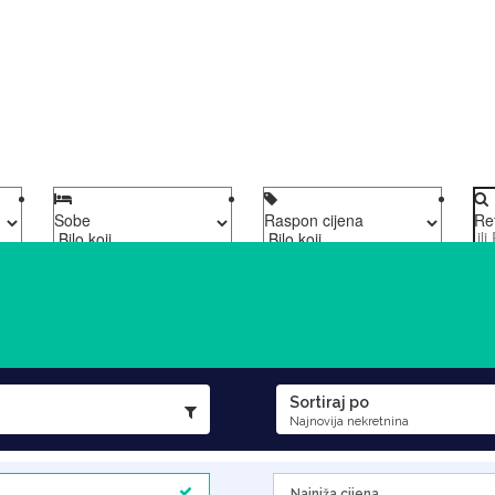
Sobe
Raspon cijena
Re
Sortiraj po
Najnovija nekretnina
Najniža cijena